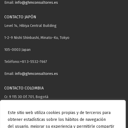
Email:
info@ghmconsultores.es
CONTACTO JAPÓN
Level 14, Hibiya Central Building
1-2-9 Nishi Shinbashi, Minato-Ku, Tokyo
105-0003 Japan
Teléfono:+81 3-5532-7667
Email:
info@ghmconsultores.es
CONTACTO COLOMBIA
Cr. 9 115 30 Of. 701, Bogotá
Teléfono: +57 3106571503
Este sitio web utiliza cookies propias y de terceros para
obtener estadísticas sobre los hábitos de navegación
Email:
info@ghmconsultores.es
del usuario, mejorar su experiencia y permitirle compartir