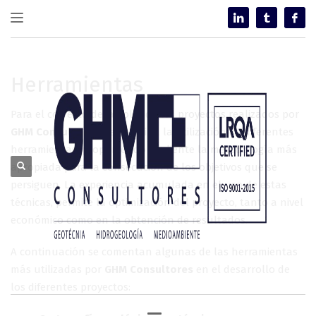
Herramientas
Para el correcto desarrollo de los proyectos realizados por
GHM Consultores
, se combina la utilización de diferentes
herramientas, proponiendo al cliente la metodología más
apropiada para la consecución de los objetivos que se
persiguen. La experiencia acumulada en el uso de estas
técnicas, permite la optimización del proyecto, tanto a nivel
económico como en la obtención de resultados.
A continuación se comentan algunas de las herramientas
más utilizadas por
GHM Consultores
en el desarrollo de
los diferentes proyectos: