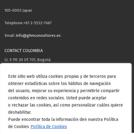
105-0003 Japan
Telephone:+81 3-5532-7667
Email:
info@ghmconsultores.es
CONTACT COLOMBIA
Cr. 9 115 30 Of. 701, Bogotá
Telephone: +57 3106571503
Este sitio web utiliza cookies propias y de terceros para
obtener estadísticas sobre los hábitos de navegación
Email:
info@ghmconsultores.es
del usuario, mejorar su experiencia y permitirle compartir
contenidos en redes sociales. Usted puede aceptar
o rechazar las cookies, así como personalizar cuáles quiere
Copyright GHM Consultores © . All rights reserved.
Aviso Legal
Politica
deshabilitar.
de privacidad
Politica de cookies
Politica de calidad
Puede encontrar toda la información den nuestra Política
de Cookies
Política de Cookies