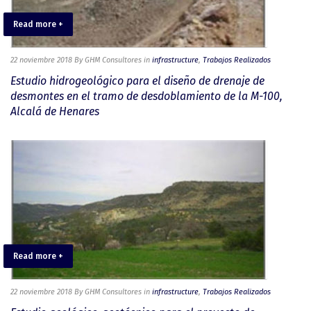
Read more +
22 noviembre 2018
By GHM Consultores
in
infrastructure
,
Trabajos Realizados
Estudio hidrogeológico para el diseño de drenaje de
desmontes en el tramo de desdoblamiento de la M-100,
Alcalá de Henares
Read more +
22 noviembre 2018
By GHM Consultores
in
infrastructure
,
Trabajos Realizados