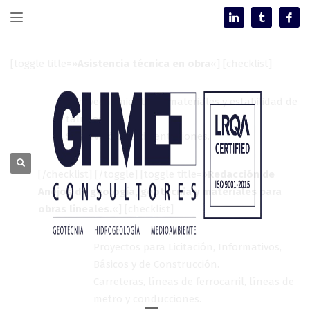
[toggle title=»
Asistencia técnica en obra
«] [checklist]
Aprovechamiento de materiales y estabilidad de
taludes.
Supervisión de cimentaciones.
[/checklist] [/toggle] [toggle title=»
Redacción de
Anejos de geología, geotecnia y materiales para
obras lineales.
«] [checklist]
Proyectos para Licitación, Informativos,
Básicos y de Construcción.
Carreteras, líneas de ferrocarril, líneas de
metro y conducciones.