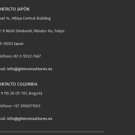
ONTACTO JAPÓN
vel 14, Hibiya Central Building
2-9 Nishi Shinbashi, Minato-Ku, Tokyo
5-0003 Japan
léfono:+81 3-5532-7667
ail:
info@ghmconsultores.es
ONTACTO COLOMBIA
. 9 115 30 Of. 701, Bogotá
léfono: +57 3106571503
ail:
info@ghmconsultores.es