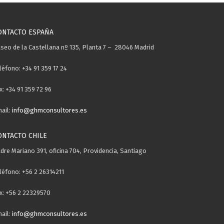
ONTACTO ESPAÑA
seo de la Castellana nº 135, Planta 7 – 28046 Madrid
léfono: +34 91 359 17 24
x: +34 91 359 72 96
ail:
info@ghmconsultores.es
ONTACTO CHILE
dre Mariano 391, oficina 704, Providencia, Santiago
léfono: +56 2 26314211
x: +56 2 22329570
ail:
info@ghmconsultores.es