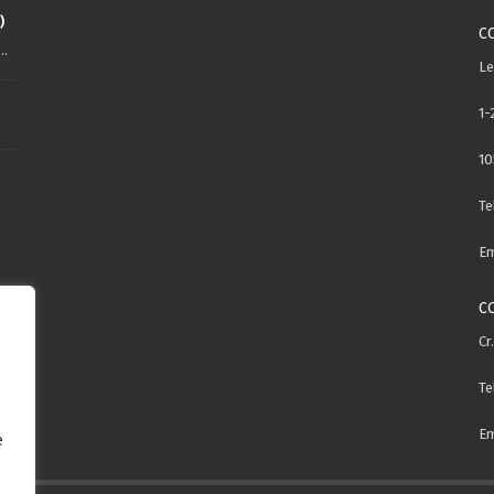
)
C
..
Le
1-
10
Te
Em
C
Cr
Te
Em
e