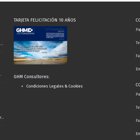
TARJETA FELICITACIÓN 10 AÑOS
C
e
Pa
Te
..
Fa
Em
.
GHM Consultores:
C
Condiciones Legales & Cookies
Pa
Te
...
Fa
Em