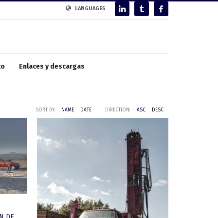
LANGUAGES
to
Enlaces y descargas
SORT BY:
NAME
DATE
DIRECTION:
ASC
DESC
N DE