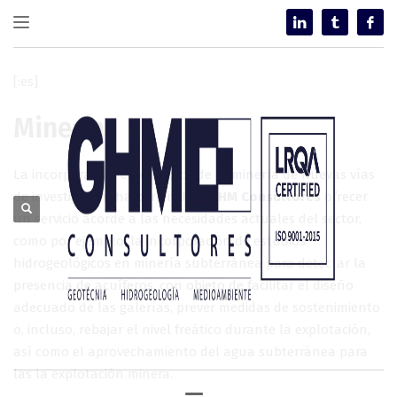
[:es]
Minería
La incorporación en el sector de la minería de nuevas vías
de investigación ha permitido a
GHM Consultores
ofrecer
un servicio acorde a las necesidades actuales del sector,
como por ejemplo, la incorporación de estudios
hidrogeológicos en minería subterránea para detectar la
presencia de acuíferos, con objeto de facilitar el diseño
adecuado de las galerías, prever medidas de sostenimiento
o, incluso, rebajar el nivel freático durante la explotación,
así como el aprovechamiento del agua subterránea para
las la explotación minera.