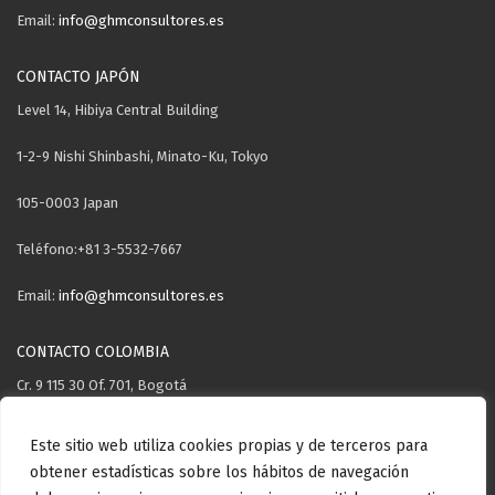
Email:
info@ghmconsultores.es
CONTACTO JAPÓN
Level 14, Hibiya Central Building
1-2-9 Nishi Shinbashi, Minato-Ku, Tokyo
105-0003 Japan
Teléfono:+81 3-5532-7667
Email:
info@ghmconsultores.es
CONTACTO COLOMBIA
Cr. 9 115 30 Of. 701, Bogotá
Teléfono: +57 3106571503
Este sitio web utiliza cookies propias y de terceros para
obtener estadísticas sobre los hábitos de navegación
Email:
info@ghmconsultores.es