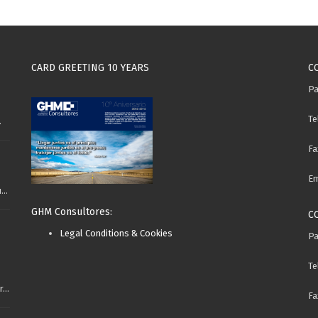
CARD GREETING 10 YEARS
C
Pa
Te
.
Fa
Em
..
GHM Consultores:
C
Legal Conditions & Cookies
Pa
Te
...
Fa