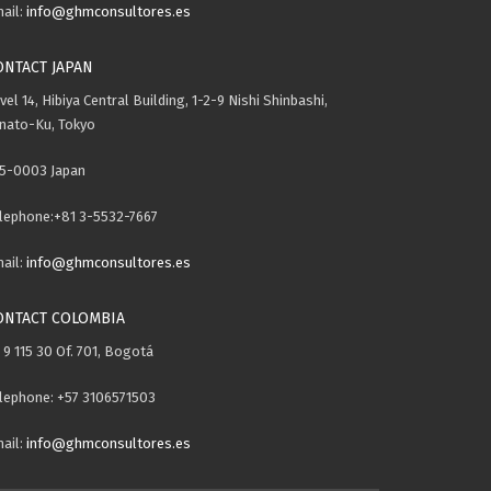
ail:
info@ghmconsultores.es
ONTACT JAPAN
vel 14, Hibiya Central Building, 1-2-9 Nishi Shinbashi,
nato-Ku, Tokyo
5-0003 Japan
lephone:+81 3-5532-7667
ail:
info@ghmconsultores.es
ONTACT COLOMBIA
. 9 115 30 Of. 701, Bogotá
lephone: +57 3106571503
ail:
info@ghmconsultores.es