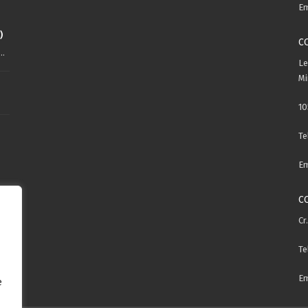
Em
)
C
..
Le
Mi
10
Te
Em
C
Cr
Te
Em
e