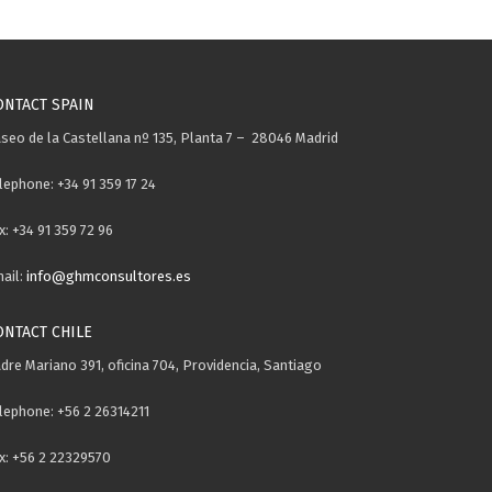
ONTACT SPAIN
seo de la Castellana nº 135, Planta 7 – 28046 Madrid
lephone: +34 91 359 17 24
x: +34 91 359 72 96
ail:
info@ghmconsultores.es
ONTACT CHILE
dre Mariano 391, oficina 704, Providencia, Santiago
lephone: +56 2 26314211
x: +56 2 22329570