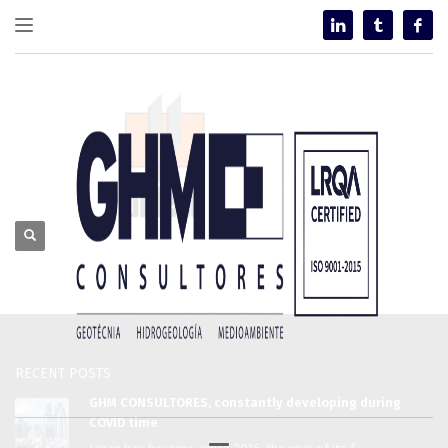
RECENT POSTS
GHM CONSULTORES, constantly developing during
COVID time