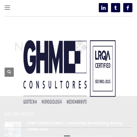
RECENT POSTS
GHM CONSULTORES, constantly developing during
COVID time