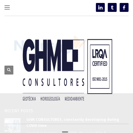
RECENT POSTS
GHM CONSULTORES, constantly developing during
COVID time