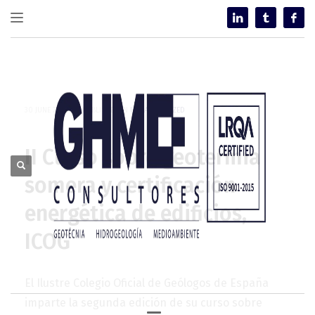
30 JUNE 2014
/
PUBLISHED IN
UNCATEGORIZED
II Curso sobre geotermia
somera y certificación
energética de edificios,
ICOG
El Ilustre Colegio Oficial de Geólogos de España
imparte la segunda edición de su curso sobre