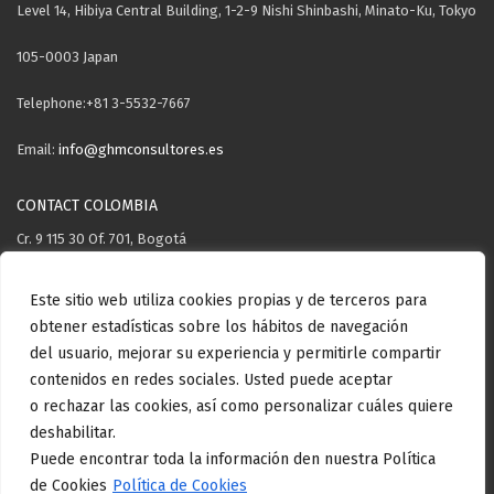
Level 14, Hibiya Central Building, 1-2-9 Nishi Shinbashi, Minato-Ku, Tokyo
105-0003 Japan
Telephone:+81 3-5532-7667
Email:
info@ghmconsultores.es
CONTACT COLOMBIA
Cr. 9 115 30 Of. 701, Bogotá
Telephone: +57 3106571503
Este sitio web utiliza cookies propias y de terceros para
obtener estadísticas sobre los hábitos de navegación
Email:
info@ghmconsultores.es
del usuario, mejorar su experiencia y permitirle compartir
contenidos en redes sociales. Usted puede aceptar
o rechazar las cookies, así como personalizar cuáles quiere
Copyright GHM Consultores © . All rights reserved.
Aviso Legal
Politica
deshabilitar.
de privacidad
Politica de cookies
Politica de calidad
Puede encontrar toda la información den nuestra Política
de Cookies
Política de Cookies