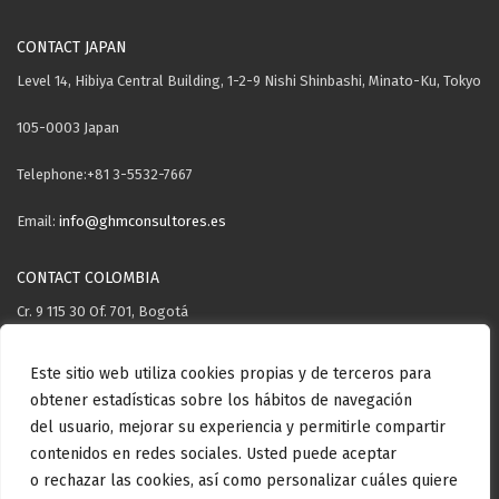
CONTACT JAPAN
Level 14, Hibiya Central Building, 1-2-9 Nishi Shinbashi, Minato-Ku, Tokyo
105-0003 Japan
Telephone:+81 3-5532-7667
Email:
info@ghmconsultores.es
CONTACT COLOMBIA
Cr. 9 115 30 Of. 701, Bogotá
Telephone: +57 3106571503
Este sitio web utiliza cookies propias y de terceros para
obtener estadísticas sobre los hábitos de navegación
Email:
info@ghmconsultores.es
del usuario, mejorar su experiencia y permitirle compartir
contenidos en redes sociales. Usted puede aceptar
o rechazar las cookies, así como personalizar cuáles quiere