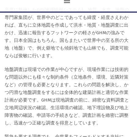
高度に熟練したGIS(地理情報システム)、地質、水文、地盤の
専門家集団が、世界中のどこであっても緯度・経度さえわか
れば、直ちに立体地図を作成して洪水・地質・地盤調査に出
かけ、迅速に報告するフットワークの軽さがGHMの強みで
す。日本全国はもちろん、国もまたいで世界中の至る所の大
地（地盤）で、例え僻地でも傾斜地でも山林でも、調査可能
ならば俊敏に行います。
地盤調査は現場での作業が中心ですが、現場作業には技術的
な問題以外にも様々な制約条件（立地条件、環境、近隣対策
など）の管理も必要となります。これらの問題を解決し、か
つ円滑な地盤調査をするには全体的な建築計画と適切な作業
計画が必要です。GHMは現地調査の前に、綿密な資料調査と
立地周辺状況の確認、生活環境の確認、地下埋設物及び地上
障害物の確認、申請等の手続きなど、調査計画を緻密に調整
し、迅速かつ正確な調査を得意としています。
緊急を要する調査でも、全世界をフィールドとする当社に、