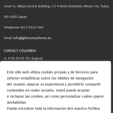
Level 14, Hibiya Central Building, 1-2-9 Nishi Shinbashi, Minato-Ku, Tokyo
105-0003 Japan
Telephone:+81 3-5532-7667
Email:
info@ghmconsultores.es
CONTACT COLOMBIA
Cr. 9 115 30 Of. 701, Bogotá
Telephone: +57 3106571503
Este sitio web utiliza cookies propias y de terceros para
obtener estadísticas sobre los hábitos de navegación
Email:
info@ghmconsultores.es
del usuario, mejorar su experiencia y permitirle compartir
contenidos en redes sociales. Usted puede aceptar
o rechazar las cookies, así como personalizar cuáles quiere
Copyright GHM Consultores © . All rights reserved.
Aviso Legal
Politica
deshabilitar.
de privacidad
Politica de cookies
Politica de calidad
Puede encontrar toda la información den nuestra Política