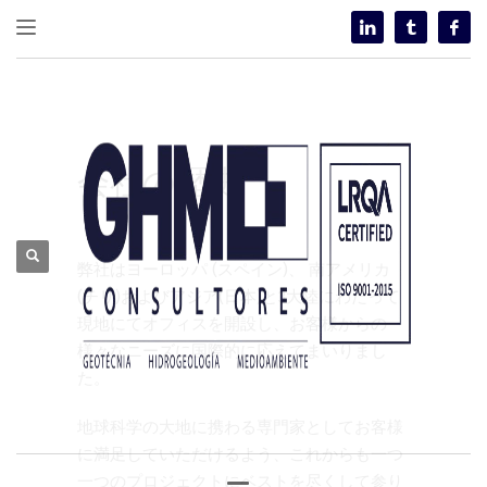
会社の歴史
弊社はヨーロッパ (スペイン)、 南アメリカ
(チリ)およびアジア(日本)と3大陸にわたって
現地にてオフィスを開設し、お客様からの
様々なニーズに国際的に応えてまいりまし
た。
地球科学の大地に携わる専門家としてお客様
に満足していただけるよう、これからも一つ
一つのプロジェクトにベストを尽くして参り