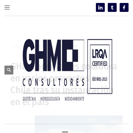
13 JUNE 2013
/
PUBLISHED IN
UNCATEGORIZED
GHM Consultores colabora
en varios proyectos en
Chile tras su instauración
en el país