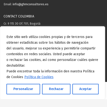
Email:
info@ghmconsultores.es
CONTACT COLOMBIA
Cr. 9 115 30 Of. 701, Bogotá
Telephone: +57 3106571503
Este sitio web utiliza cookies propias y de terceros para
obtener estadísticas sobre los hábitos de navegación
Email:
info@ghmconsultores.es
del usuario, mejorar su experiencia y permitirle compartir
contenidos en redes sociales. Usted puede aceptar
o rechazar las cookies, así como personalizar cuáles quiere
Copyright GHM Consultores © . All rights reserved.
Aviso Legal
Politica
deshabilitar.
de privacidad
Politica de cookies
Politica de calidad
Puede encontrar toda la información den nuestra Política
de Cookies
Política de Cookies
Personalizar
Rechazar
Aceptar
Español
(
Spanish
)
English
日本語
(
Japanese
)