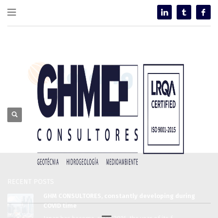
RECENT POSTS
GHM CONSULTORES, constantly developing during
COVID time