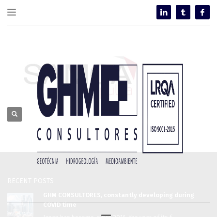
RECENT POSTS
GHM CONSULTORES, constantly developing during
COVID time