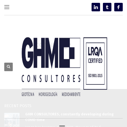
RECENT POSTS
GHM CONSULTORES, constantly developing during
COVID time