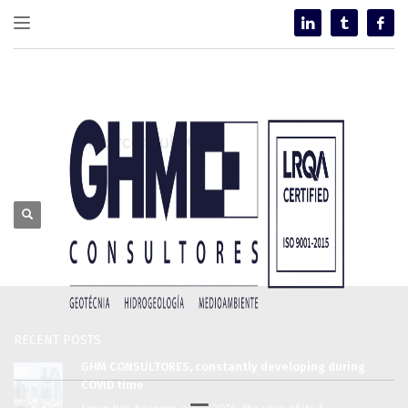
RECENT POSTS
GHM CONSULTORES, constantly developing during
COVID time