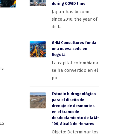
during COVID time
Japan has become,
since 2016, the year of
its f...
GHM Consultores funda
una nueva sede en
Bogotá
La capital colombiana
sta
se ha convertido en el
pu...
Estudio hidrogeológico
para el diseño de
drenaje de desmontes
en el tramo de
desdoblamiento de la M-
ES
100, Alcalá de Henares
Objeto: Determinar los