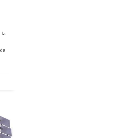
a
 la
nda