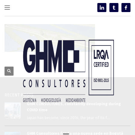
RECENT POSTS
GHM CONSULTORES, constantly developing during
COVID time
Japan has become, since 2016, the year of its f...
GHM Consultores funda una nueva sede en Bogotá